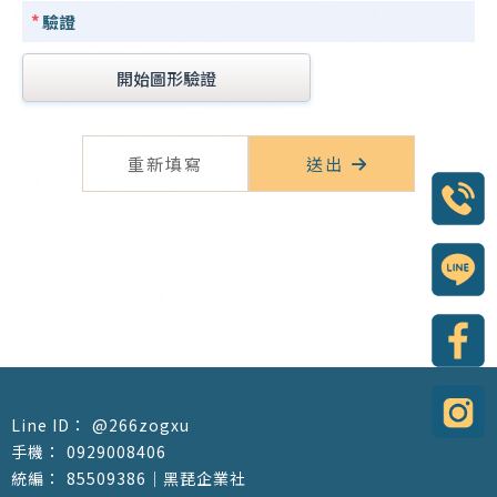
*
驗證
開始圖形驗證
@266zogxu
0929008406
85509386｜黑琵企業社