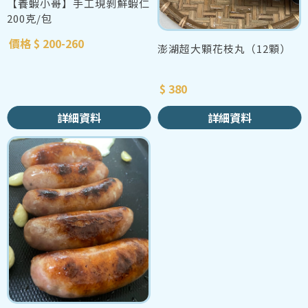
【養蝦小哥】手工現剝鮮蝦仁
200克/包
價格 $ 200-260
澎湖超大顆花枝丸（12顆）
$ 380
詳細資料
詳細資料