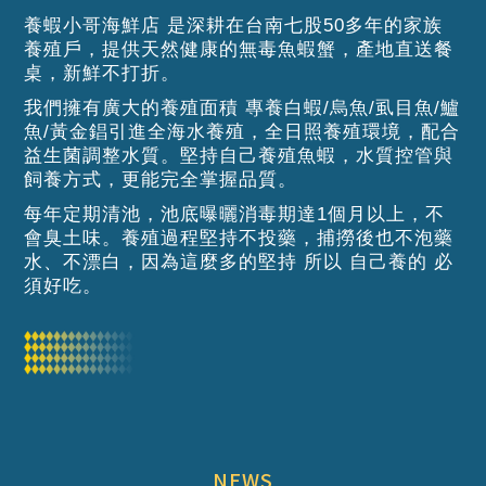
養蝦小哥海鮮店 是深耕在台南七股50多年的家族
養殖戶，
提供天然健康的無毒魚蝦蟹，產地直送餐
桌，新鮮不打折。
我們擁有廣大的養殖面積 專養白蝦/烏魚/虱目魚/鱸
魚/黃金錩
引進全海水養殖，全日照養殖環境，配合
益生菌調整水質。
堅持自己養殖魚蝦，水質控管與
飼養方式，更能完全掌握品質。
每年定期清池，池底曝曬消毒期達1個月以上，不
會臭土味。
養殖過程堅持不投藥，捕撈後也不泡藥
水、不漂白，
因為這麼多的堅持 所以 自己養的 必
須好吃。