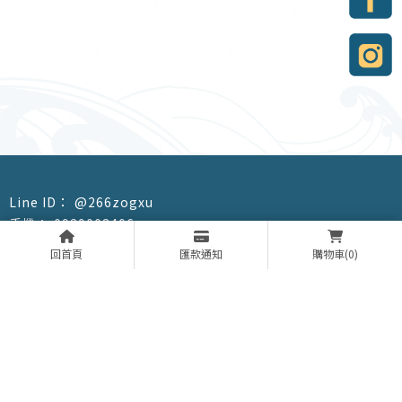
@266zogxu
0929008406
85509386｜黑琵企業社
回首頁
匯款通知
購物車
(0)
heidi008406@gmail.com
回首頁
關於我們
購物須知
嚴選食材
聯絡我們
小哥食譜
海鮮宅配
台南海鮮宅配
七股海鮮宅配
海鮮團購
台南海鮮團購